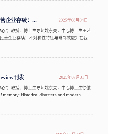
企业存续：...
2025年08月04日
中心”）教授、博士生导师姚东旻，中心博士生王艺
民营企业存续：不对称性特征与毗邻效应》在我
封面文章刊发。【内容摘要】本文借助人为构造的实
eview刊发
2025年07月31日
中心”）教授、博士生导师姚东旻，中心博士生徐傲
: Historical disasters and modern
与当代储蓄率），在我校A类学术期刊《China
...