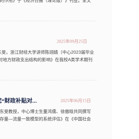
的作用》于《经济日报（理论版）》刊登。全文
的最终目的，也是经济增长的重要引擎。扩大内
2025年09月25日
旻，浙江财经大学讲师陈翊婧（中心2023届毕业
对地方财政支出结构的影响》在我校A类学术期刊
府的...
财政补贴对...
2025年06月15日
东旻教授，中心博士生董鸿儒、徐傲晗共同撰写
存量—流量一致模型的系统评估》在《中国社会
环境下，财政补贴应面向家庭还是企业，成为影响
.