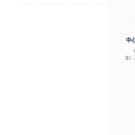
中
生）
《经