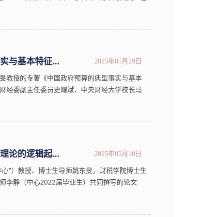
览】Fiscal decentralization是英文文献
与基本特征...
2025年05月29日
旻教授的专著《中国政府预算的典型事实与基本
财经委副主任委员史耀斌、中央财经大学校长马
实证主义的研究范式，对我国政府预算的典型事
论的逻辑起...
2025年05月10日
中心”）教授、博士生导师姚东旻，财税学院博士生
师李静（中心2022届毕业生）共同撰写的论文
标与关键原则》在我校A类学术期刊《经济学家》