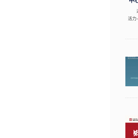
中
活力
景下