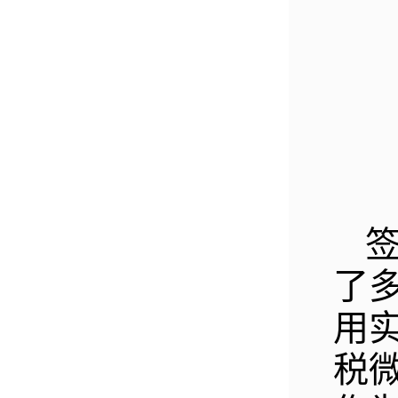
了
用
税