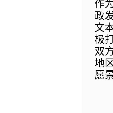
作
政
文
极
双
地
愿