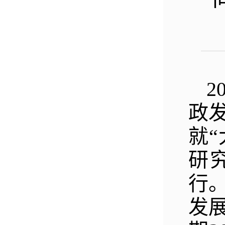
2
政
就
研
行
发