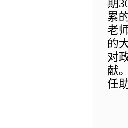
期
累
老
的
对
献
任