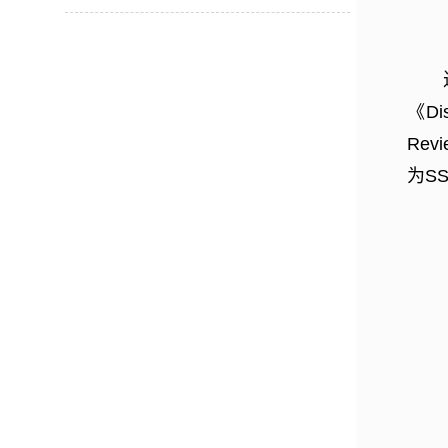
《Dist
Revi
为S