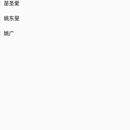
：苗圣爱
：姚东旻
：姚广