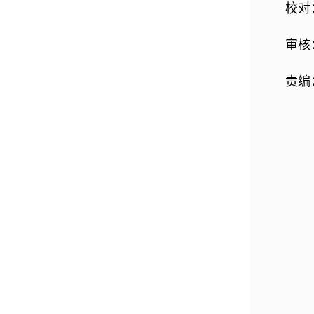
校对
审核
责编