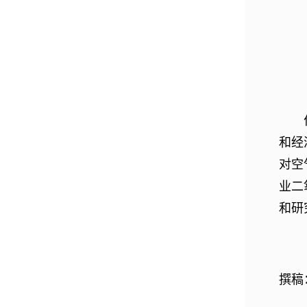
和经
对空
业二
和研
撰稿