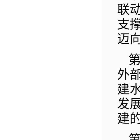
联
支
迈
外
建
发
建